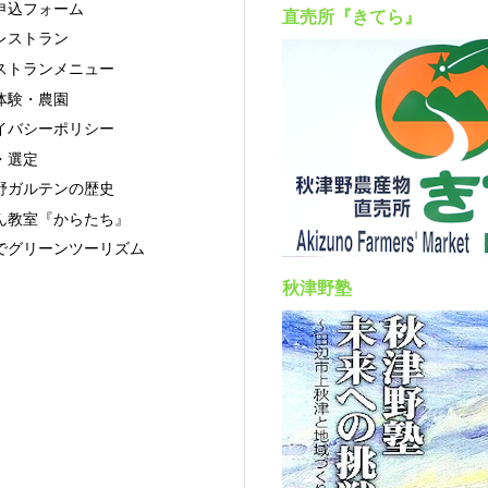
申込フォーム
直売所『きてら』
レストラン
ストランメニュー
体験・農園
イバシーポリシー
・選定
野ガルテンの歴史
ん教室『からたち』
でグリーンツーリズム
秋津野塾