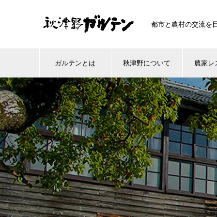
都市と農村の交流を
ガルテンとは
秋津野について
農家レ