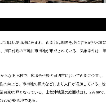
と北部は紀伊山地に囲まれ、西南部は四国を境にする紀押水道
河口付近の平地に市街地が形成されている。気象条件は、年間平均気
からなる旧村で、広域合併後の田辺市において西部に位置し、
便性の向上と、市街地の拡大などにより人口が増加している。総世
業農家85戸となっている。上秋津地区の総面積は1、297haで、
の97%が樹園地である。