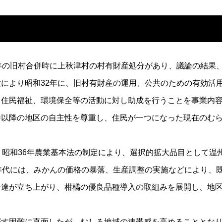
年の旧村合併時に上秋津村の村有財産処分があり、議論の結果
により昭和32年に、旧村有財産の運用、公共のための有効活
、住民福祉、環境保全等の活動に対し助成を行うことを事業内
併以降の地区の自主性を尊重し、住民が一つになった現在のむ
、昭和36年農業基本法の制定により、選択的拡大品目として温
年代には、みかんの価格の暴落、生産調整の実施などにより、
者達が立ち上がり、柑橘の優良品種導入の取組みを展開し、地
がす困難に直面したが、むしろ地域の連帯感を高めることとな