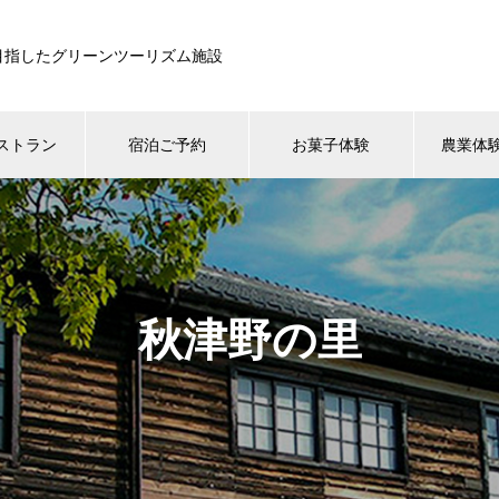
目指したグリーンツーリズム施設
ストラン
宿泊ご予約
お菓子体験
農業体
秋津野の里