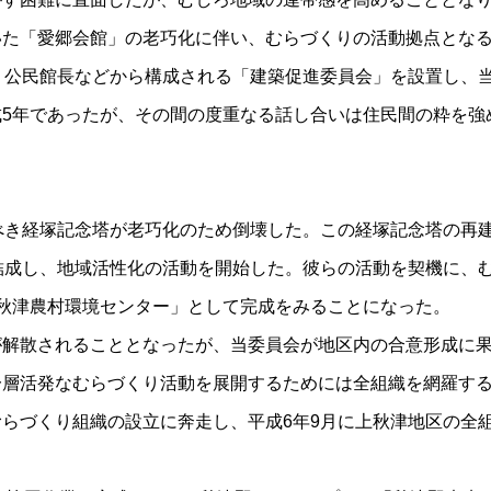
いた「愛郷会館」の老巧化に伴い、むらづくりの活動拠点とな
、公民館長などから構成される「建築促進委員会」を設置し、
5年であったが、その間の度重なる話し合いは住民間の粋を強
べき経塚記念塔が老巧化のため倒壊した。この経塚記念塔の再
結成し、地域活性化の活動を開始した。彼らの活動を契機に、
秋津農村環境センター」として完成をみることになった。
が解散されることとなったが、当委員会が地区内の合意形成に
一層活発なむらづくり活動を展開するためには全組織を網羅す
らづくり組織の設立に奔走し、平成6年9月に上秋津地区の全