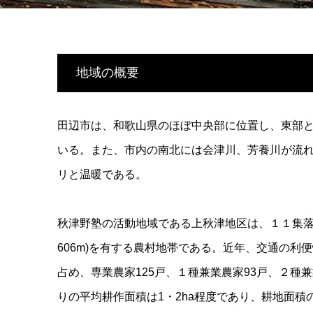
地域の概要
田辺市は、和歌山県のほぼ中央部に位置し、東部
いる。また、市内の南北には会津川、芳養川が流れ、
リと温暖である。
秋津野塾の活動地域である上秋津地区は、１１集落
606m)を有する農村地帯である。近年、交通の利
占め、専業農家125戸、１種兼業農家93戸、２種兼
りの平均耕作面積は1・2ha程度であり、耕地面積